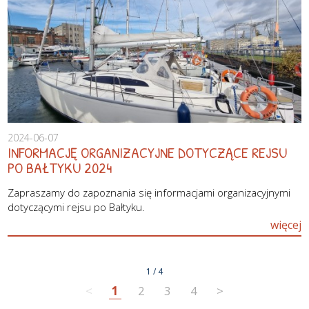
2024-06-07
INFORMACJĘ ORGANIZACYJNE DOTYCZĄCE REJSU
PO BAŁTYKU 2024
Zapraszamy do zapoznania się informacjami organizacyjnymi
dotyczącymi rejsu po Bałtyku.
więcej
1 / 4
<
1
2
3
4
>