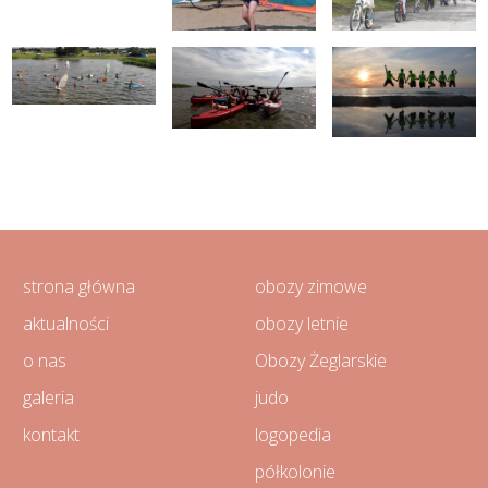
strona główna
obozy zimowe
aktualności
obozy letnie
o nas
Obozy Żeglarskie
galeria
judo
kontakt
logopedia
półkolonie