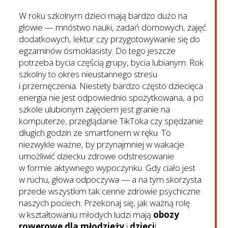
W roku szkolnym dzieci mają bardzo dużo na
głowie — mnóstwo nauki, zadań domowych, zajęć
dodatkowych, lektur czy przygotowywanie się do
egzaminów ósmoklasisty. Do tego jeszcze
potrzeba bycia częścią grupy, bycia lubianym. Rok
szkolny to okres nieustannego stresu
i przemęczenia. Niestety bardzo często dziecięca
energia nie jest odpowiednio spożytkowana, a po
szkole ulubionym zajęciem jest granie na
komputerze, przeglądanie TikToka czy spędzanie
długich godzin ze smartfonem w ręku. To
niezwykle ważne, by przynajmniej w wakacje
umożliwić dziecku zdrowe odstresowanie
w formie aktywnego wypoczynku. Gdy ciało jest
w ruchu, głowa odpoczywa — a na tym skorzysta
przede wszystkim tak cenne zdrowie psychiczne
naszych pociech. Przekonaj się, jak ważną rolę
w kształtowaniu młodych ludzi mają
obozy
rowerowe dla młodzieży
i
dzieci
!