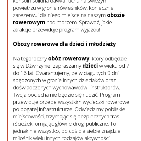
konsoli i solidna dawka ruchu na świeżym
powietrzu w gronie rówieśników, koniecznie
zarezerwuj dla niego miejsce na naszym
obozie
rowerowym
nad morzem. Sprawdź, jakie
atrakcje przewiduje program wyjazdu!
Obozy rowerowe dla dzieci i młodzieży
Na tegoroczny
obóz rowerowy
, który odbędzie
się w Dźwirzynie, zapraszamy
dzieci
w wieku od 7
do 16 lat. Gwarantujemy, że w ciągu tych 9 dni
spędzonych w gronie innych dzieciaków oraz
doświadczonych wychowawców i instruktorów,
Twoja pociecha nie będzie się nudzić. Program
przewiduje przede wszystkim wycieczki rowerowe
po bogatej infrastrukturze. Odwiedzimy pobliskie
miejscowości, trzymając się bezpiecznych tras
i ścieżek, omijając główne drogi publiczne. To
jednak nie wszystko, bo coś dla siebie znajdzie
miłośnik wielu innych rodzajów aktywności